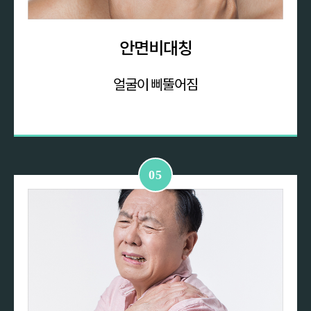
안면비대칭
얼굴이
삐뚤어짐