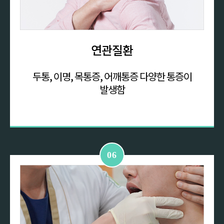
연관질환
두통, 이명, 목통증, 어깨통증
다양한 통증이
발생함