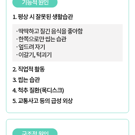
기능적 원인
1. 평상 시 잘못된 생활습관
딱딱하고 질긴 음식을 좋아함
한쪽으로만 씹는 습관
엎드려 자기
이갈기, 턱괴기
2. 직업적 활동
3. 씹는 습관
4. 척추 질환(목디스크)
5. 교통사고 등의 급성 외상
구조적 원인