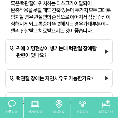
혹은 턱관절에 위치하는 디스크가 이탈되어
완충작용을 못할 때도
간혹 있는데 두가지 모두 그대로
방치할 경우 관절면의 손상으로
이어져서 점점 증상이
심해지게 되고 통증이 뚜렷해지는 경우가
대부분이니
빨리 진찰받고 치료받으시는 것이 좋습니다.
귀에 이명현상이 생기는데 턱관절 장애랑
관련이 있나요?
귀의 이명현상은 한의학적인 관점에서 여러가지 허증의 증상과
실증의 증상에서 모두 나타날 수가 있으므로 턱관절의 주요한 원인이라고는
하기가 어렵습니다. 다만, 턱관절 관련된 증상이 선행되고
이명이 동반되는 상황이라면 턱관절 질환이 이명증상에 대한
악화 요인으로 작용하고 있다고 볼 수 있고, 이런 경우는 턱관절 치료가
이명 치료에 유효하게 작용할 수 있습니다.
턱관절 장애는 자연치유도 가능한가요?
음식을 씹다가 발생하는 손상에 의한 증상이나, 일상생활에서 무리한 경우
발생하는 긴장을 기반으로 한 증상 등의 상황에서 발생하는 증상 등은
일정기간 지나면 회복이 됩니다. 하지만 한달 이상 지속되는 증상이나
6개월 이내 반복되고 있는 증상은 만성적이며 자연치유가
어려운 경우가 대부분이니 꼭 내원하여 정확한
턱관절 치료 기간은 어느정도 걸리나요?
카톡상담
네이버상담
오시는길
전화상담
입원실안내
증상이 생기는 이유에 따라 다르지만, 턱관절 표면의 손상을
기반으로 하는 경우는 1개월 이내 대부분의 증상이 좋아지며,
불균형을 기반으로 한 경우에도 2~3개월에 일상생활에 지장이 없을
정도로 호전이 됩니다.