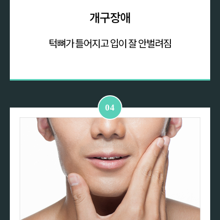
개구장애
턱뼈가 틀어지고
입이 잘 안벌려짐