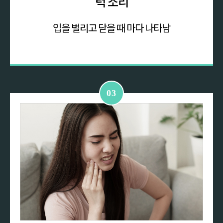
턱 소리
입을 벌리고 닫을 때
마다 나타남