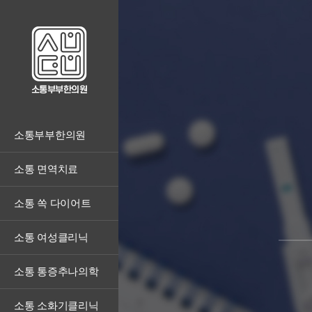
소통부부한의원
소통 면역치료
소통 쏙 다이어트
소통 여성클리닉
소통 통증추나의학
소통 소화기클리닉