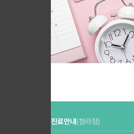
진료안내
(청라점)