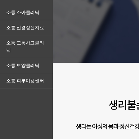
소통 소아클리닉
소통 신경정신치료
소통 교통사고클리
닉
소통 보양클리닉
소통 피부미용센터
생리불
생리는 여성의 몸과 정신건강