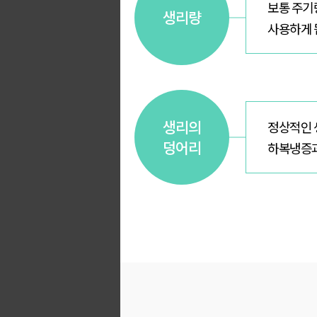
보통 주기량
생리량
사용하게 
생리의
정상적인 
덩어리
하복냉증과