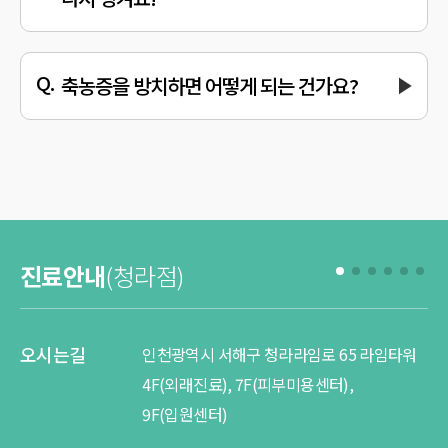
원인 치료를 하지 않았기 때문입니다. 부비동으로 가는 숨길이
좁아지는 원인과 농이 생기는 원인 등을 자세히 따져보지 않고 질환의
결과물인 농만 빼내게 된다면, 잠시 증상이 가벼워질 수는 있어도
재발하는 것은 시간 문제입니다. 수술 뿐만이아니라 한방 치료에서도
시행되는 배농요법이나 비강내 점막을 사혈하는 공격적인 시술은
급성에 준하는 경우 제한적으로 사용하면서 순한 면역 치료를 중심으로
이어나가야 합니다. 소통면역의학으로 인체의 한열조습 균형을 맞춰서
면역력을 강화시켜야 확실한 증상 소실과 재발을 막을 수 있습니다.
축농증을 방치하면 어떻게 되는 건가요?
만성 부비동염은 대부분 코막힘, 콧물, 후비루, 기침 등이 동반되며
두통, 치통, 이통, 귀가 먹먹한 느낌 등이 생기기도 합니다.
또한 방치되면 후각이나 미각의 저하를 초래할 수 있으며 피로감,
집중력 저하, 수면장애가 생길 수 있습니다. 매우 드물지만 부비동염은
합병증 발생시 두개강, 안와내까지 농양이 침범하여 사망이나
뇌손상 후유증을 남기는 보고사례들도 있습니다.
진료안내
(청라점)
오시는길
오
인천광역시 서해구 청라라임로 65 라임타워
4F(외래진료), 7F(피부미용센터),
진
9F(입원센터)