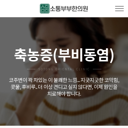
축농증(부비동염)
SOTONG ORIENTAL CLINIC
코주변이 꽉 차있는 이 불쾌한 느낌... 지긋지긋한 코막힘,
콧물, 후비루..
더 이상 견디고 싶지 않다면, 이제 원인을
치료해야 합니다.