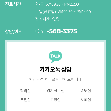
진료시간
월-금 :
AM
09:30 ~
PM
21:00
주말(공휴일) :
AM
09:30 ~
PM
14:00
상
점심시간 :
없음
032-
568-3375
상담/예약
카카오톡 상담
해당 지점 채널로 연결해 드립니다.
청라점
경기광주점
송도점
부천점
고양점
시흥점