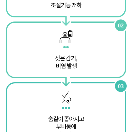
조절기능 저하
02
잦은 감기,
비염 발생
03
숨길이 좁아지고
부비동에