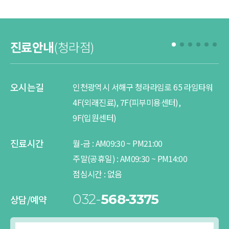
진료안내
(청라점)
오시는길
오
인천광역시 서해구 청라라임로 65 라임타워
4F(외래진료), 7F(피부미용센터),
진
9F(입원센터)
진료시간
월-금 :
AM
09:30 ~
PM
21:00
주말(공휴일) :
AM
09:30 ~
PM
14:00
상
점심시간 :
없음
032-
568-3375
상담/예약