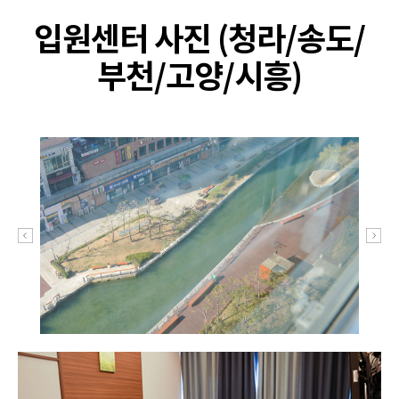
입원센터 사진 (청라/송도/
부천/고양/시흥)