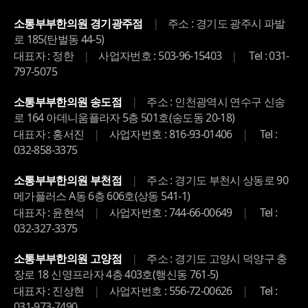
|
소통부부한의원 경기광주점
주소 : 경기도 광주시 파발
로 185(탄벌동 44-5)
|
|
대표자 : 정한
사업자번호 : 503-96-15403
Tel : 031-
797-5075
|
소통부부한의원 송도점
주소 : 인천광역시 연수구 신송
로 164 아데니움플라자 5층 501호(송도동 20-18)
|
|
대표자 : 홍서진
사업자번호 : 816-93-01406
Tel :
032-858-3375
|
소통부부한의원 부천점
주소 : 경기도 부천시 상동로 90
메가플러스 A동 6층 606호(상동 541-1)
|
|
대표자 : 윤현석
사업자번호 : 744-66-00649
Tel :
032-327-3375
|
소통부부한의원 고양점
주소 : 경기도 고양시 덕양구 충
장로 18 신영프라자 4층 403호(행신동 761-5)
|
|
대표자 : 진상현
사업자번호 : 556-72-00626
Tel :
031-973-7490