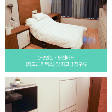
1~2인실 · 모션베드
(최고급 라텍스) 및 최고급 침구류