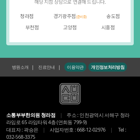
해당 지점 상담으로 연결해 드립니다.
청라점
경기광주점
송도점
(준비중)
부천점
고양점
시흥점
병원소개
|
진료안내
|
이용약관
개인정보처리방침
|
소통부부한의원 청라점
주소 : 인천광역시 서해구 청라
라임로 65 라임타워 4층 (연희동 799-9)
|
|
대표자 : 곽승은
사업자번호 : 668-12-02976
Tel :
032-568-3375