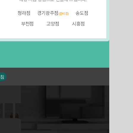
진료시간
평일 :
AM
09:30 ~
PM
21:00
청라점
경기광주점
공휴일 :
AM
송도점
09:30 ~
PM
14:00
(준비중)
점심시간 :
PM
13:00 ~
PM
14:00
부천점
고양점
시흥점
032-
858-3375
상담/예약
침