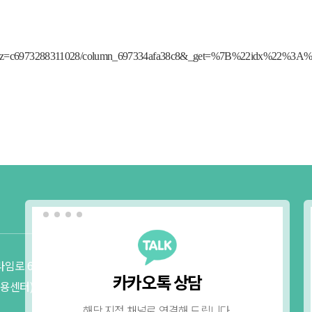
vwiz=c6973288311028/column_697334afa38c8&_get=%7B%22idx%22%3
진료안내
(경기광주점)
오시는길
임로 65 라임타워
경기 광주시 파발로 185 KJ빌딩 
카카오톡 상담
미용센터),
진료시간
평일 :
AM
09:30 ~
PM
20:00
해당 지점 채널로 연결해 드립니다.