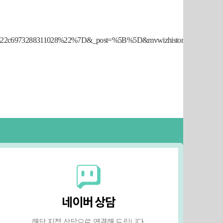
A%22c6973288311028%22%7D&_post=%5B%5D&mvwizhistory_id=
진료안내
(송도점)
오시는길
2F
인천광역시 연수구 신송로164
네이버 상담
아데니움플라자 5F
해당 지점 상담으로 연결해 드립니다.