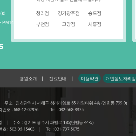
공휴일 :
AM
09:30 ~
PM
14:00
:00
청라점
경기광주점
점심시간 :
송도점
PM
13:00 ~
PM
14:00
~
PM
14:00
부천점
고양점
시흥점
031-
797-5075
상담/예약
5
|
|
병원소개
진료안내
이용약관
개인정보처리방
|
주소 : 인천광역시 서해구 청라라임로 65 라임타워 4층 (연희동 799-9)
호 : 668-12-02976
|
Tel : 032-568-3375
점
|
주소 : 경기도 광주시 파발로 185(탄벌동 44-5)
 : 503-96-15403
|
Tel : 031-797-5075