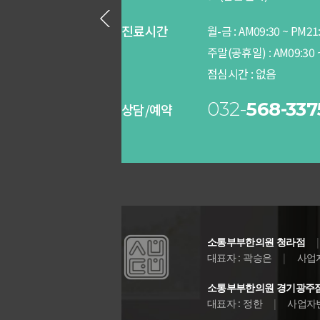
진료시간
월-금 :
AM
09:30 ~
PM
21
주말(공휴일) :
AM
09:30 
점심시간 :
없음
032-
568-337
상담/예약
소통부부한의원 청라점
대표자 : 곽승은
|
사업자번
소통부부한의원 경기광주
대표자 : 정한
|
사업자번호